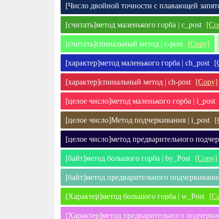
[Число двойной точности с плавающей запято
[считать]метод маленького горба | c_post
[Co
[считать]спинальный метод | c-post
[Copy]
[характер]метод маленького горба | ch_post
[
[характер]спинальный метод | ch-post
[Copy]
[целое число]метод маленького горба | i_post
[целое число]Метод подчеркивания | i_post
[
[целое число]метод предварительного подчерк
[байт]метод большого горба | by_Post
[Copy]
[байт]метод предварительного подчеркивания
[Характер]метод большого горба | w_Post
[C
[Характер]метод предварительного подчеркив