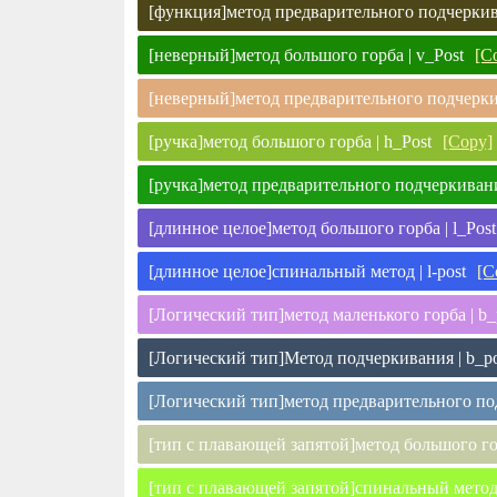
[функция]метод предварительного подчеркива
[неверный]метод большого горба | v_Post
[C
[неверный]метод предварительного подчеркив
[ручка]метод большого горба | h_Post
[Copy]
[ручка]метод предварительного подчеркивани
[длинное целое]метод большого горба | l_Post
[длинное целое]спинальный метод | l-post
[C
[Логический тип]метод маленького горба | b_
[Логический тип]Метод подчеркивания | b_po
[Логический тип]метод предварительного под
[тип с плавающей запятой]метод большого гор
[тип с плавающей запятой]спинальный метод |