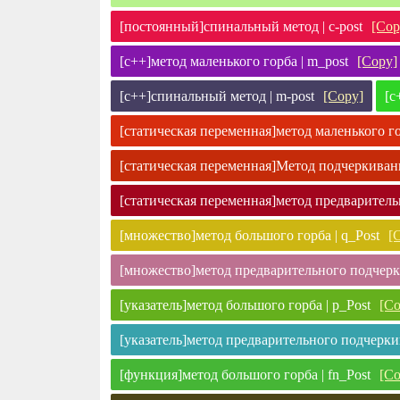
[постоянный]спинальный метод | c-post
[Cop
[c++]метод маленького горба | m_post
[Copy]
[c++]спинальный метод | m-post
[Copy]
[c
[статическая переменная]метод маленького гор
[статическая переменная]Метод подчеркивания
[статическая переменная]метод предваритель
[множество]метод большого горба | q_Post
[
[множество]метод предварительного подчерки
[указатель]метод большого горба | p_Post
[Co
[указатель]метод предварительного подчеркив
[функция]метод большого горба | fn_Post
[Co