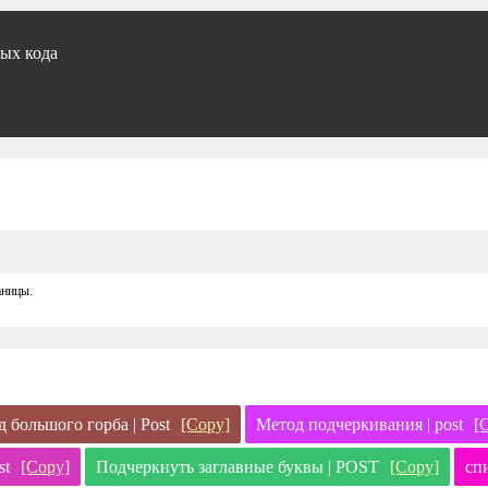
ых кода
аницы.
д большого горба | Post
[Copy]
Метод подчеркивания | post
[
st
[Copy]
Подчеркнуть заглавные буквы | POST
[Copy]
сп