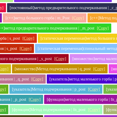
y]
[постоянный]метод предварительного подчеркивания | _c_p
[c++]метод большого горба | m_Post
[Copy]
[c++]Метод по
++]метод предварительного подчеркивания | _m_post
[Copy]
ба | s_post
[Copy]
[статическая переменная]метод большого г
 | s_post
[Copy]
[статическая переменная]спинальный метод |
ного подчеркивания | _s_post
[Copy]
[множество]метод малень
Copy]
[множество]Метод подчеркивания | q_post
[Copy]
[мн
вания | _q_post
[Copy]
[указатель]метод маленького горба | p
py]
[указатель]Метод подчеркивания | p_post
[Copy]
[указ
ания | _p_post
[Copy]
[функция]метод маленького горба | fn_
py]
[функция]Метод подчеркивания | fn_post
[Copy]
[функ