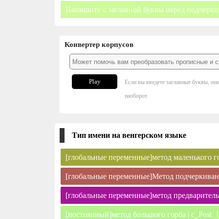
Напишите с заглавной буквы перед подчерк
Конвертер корпусов
Play
Если вы введете заглавные буквы, он
наоборот.
Тип имени на венгерском языке
[глобальные переменные]метод маленького гор
[глобальные переменные]Метод подчеркивани
[глобальные переменные]метод предваритель
[постоянный]метод большого горба | c_Post