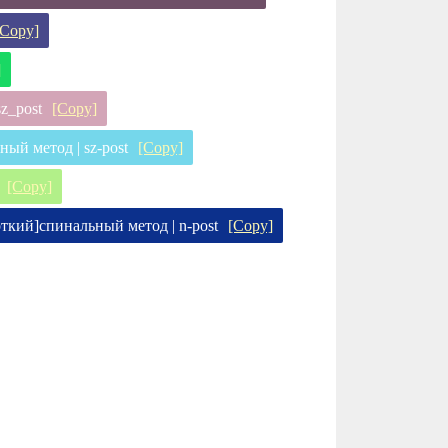
[Copy]
]
sz_post
[Copy]
ный метод | sz-post
[Copy]
[Copy]
ткий]спинальный метод | n-post
[Copy]