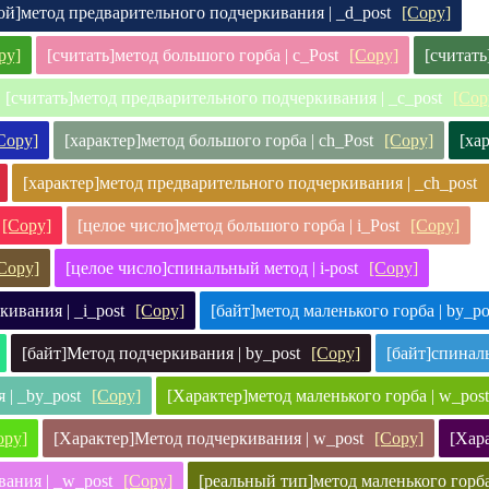
й]метод предварительного подчеркивания | _d_post
[Copy]
py]
[считать]метод большого горба | c_Post
[Copy]
[считать
[считать]метод предварительного подчеркивания | _c_post
[Cop
Copy]
[характер]метод большого горба | ch_Post
[Copy]
[ха
[характер]метод предварительного подчеркивания | _ch_post
[Copy]
[целое число]метод большого горба | i_Post
[Copy]
Copy]
[целое число]спинальный метод | i-post
[Copy]
ивания | _i_post
[Copy]
[байт]метод маленького горба | by_po
[байт]Метод подчеркивания | by_post
[Copy]
[байт]спиналь
 | _by_post
[Copy]
[Характер]метод маленького горба | w_post
opy]
[Характер]Метод подчеркивания | w_post
[Copy]
[Хар
ания | _w_post
[Copy]
[реальный тип]метод маленького горба 