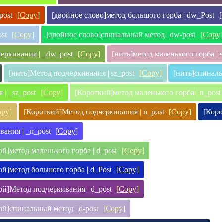
post
[Copy]
[двойное слово]метод большого горба | dw_Post
st
[Copy]
[двойное слово]спинальный метод | dw-post
[Copy
еркивания | _dw_post
[Copy]
[нить]метод маленького горба | 
[нить]Метод подчеркивания | sz_post
[Copy]
[нить]спиналь
| _sz_post
[Copy]
[Короткий]метод маленького горба | n_post
opy]
[Короткий]Метод подчеркивания | n_post
[Copy]
[Коро
ания | _n_post
[Copy]
й]метод маленького горба | d_post
[Copy]
й]метод большого горба | d_Post
[Copy]
ой]Метод подчеркивания | d_post
[Copy]
й]спинальный метод | d-post
[Copy]