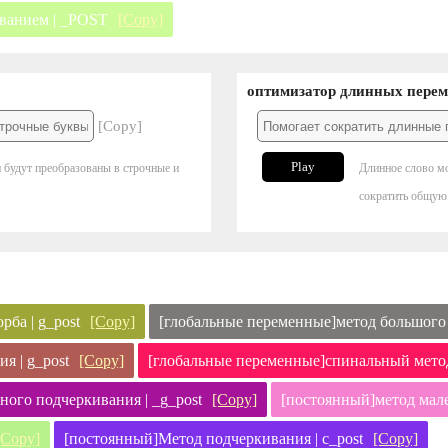
иванием | _POST
[Copy]
оптимизатор длинных пере
[Copy]
Play
и будут преобразованы в строчные и
Длинное слово мо
сократить общую
ба | g_post
[Copy]
[глобальные переменные]метод большого г
я | g_post
[Copy]
[глобальные переменные]спинальный метод 
ного подчеркивания | _g_post
[Copy]
[постоянный]метод мален
[Copy]
[постоянный]Метод подчеркивания | c_post
[Copy]