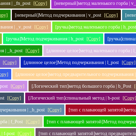
ния | _fn_post
[Copy]
[неверный]метод маленького горба | v_
opy]
[неверный]Метод подчеркивания | v_post
[Copy]
[нев
ания | _v_post
[Copy]
[ручка]метод маленького горба | h_post
[ручка]Метод подчеркивания | h_post
[Copy]
[ручка]спинал
я | _h_post
[Copy]
[длинное целое]метод маленького горба | l
[Copy]
[длинное целое]Метод подчеркивания | l_post
[Copy]
opy]
[длинное целое]метод предварительного подчеркивания | 
post
[Copy]
[Логический тип]метод большого горба | b_Post
st
[Copy]
[Логический тип]спинальный метод | b-post
[Copy
черкивания | _b_post
[Copy]
[тип с плавающей запятой]метод 
ба | f_Post
[Copy]
[тип с плавающей запятой]Метод подчеркив
 f-post
[Copy]
[тип с плавающей запятой]метод предваритель