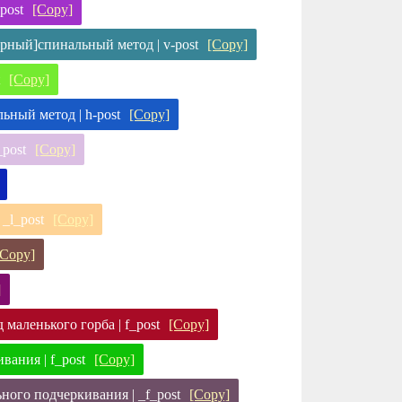
post
[Copy]
ерный]спинальный метод | v-post
[Copy]
[Copy]
ьный метод | h-post
[Copy]
_post
[Copy]
_l_post
[Copy]
[Copy]
]
маленького горба | f_post
[Copy]
ания | f_post
[Copy]
ного подчеркивания | _f_post
[Copy]