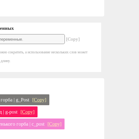
менных
[Copy]
жно сократить, а использование нескольких слов может
 длину.
орба | g_Post
[Copy]
| g-post
[Copy]
ького горба | c_post
[Copy]