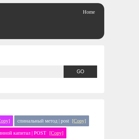
Home
Copy]
спинальный метод | post
[Copy]
инной капитал | POST
[Copy]