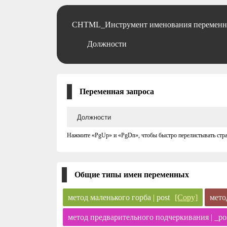
CHTML_Инструмент именования переменн
Должности
Переменная запроса
Нажмите «PgUp» и «PgDn», чтобы быстро перелистывать стр
Общие типы имен переменных
метод маленького горба | post
[Copy]
мето
метод предварительного подчеркивания | _po