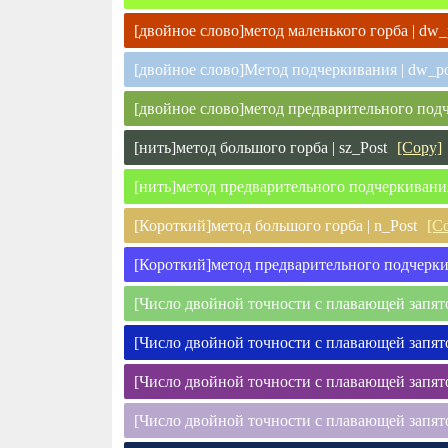
[двойное слово]метод маленького горба | dw_
[двойное слово]Метод подчеркивания | dw_po
[двойное слово]метод предварительного подч
[нить]метод большого горба | sz_Post
[Copy]
[нить]метод предварительного подчеркивания 
[Короткий]метод большого горба | n_Post
[C
[Короткий]метод предварительного подчеркив
[Число двойной точности с плавающей запято
[Число двойной точности с плавающей запято
[Число двойной точности с плавающей запят
[Число двойной точности с плавающей запято