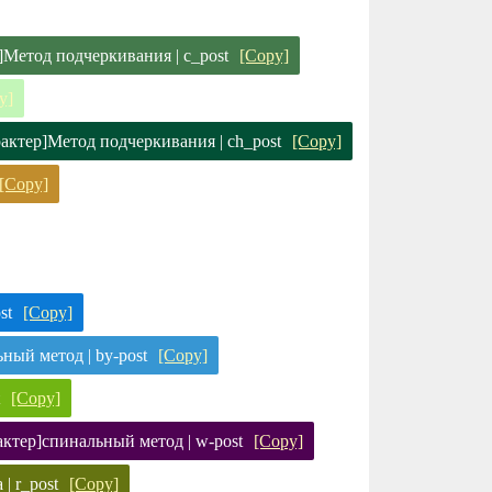
]Метод подчеркивания | c_post
[Copy]
y]
рактер]Метод подчеркивания | ch_post
[Copy]
[Copy]
st
[Copy]
ный метод | by-post
[Copy]
[Copy]
актер]спинальный метод | w-post
[Copy]
| r_post
[Copy]