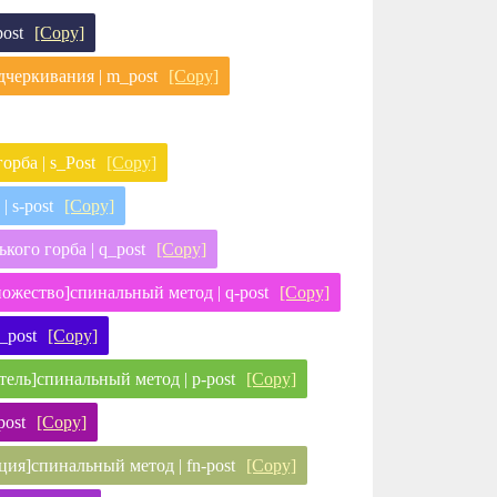
ost
[Copy]
дчеркивания | m_post
[Copy]
орба | s_Post
[Copy]
 s-post
[Copy]
кого горба | q_post
[Copy]
ожество]спинальный метод | q-post
[Copy]
_post
[Copy]
атель]спинальный метод | p-post
[Copy]
post
[Copy]
ция]спинальный метод | fn-post
[Copy]