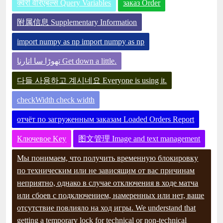
क्वेरी वेरिएबल्स Query Variables
заказ Order
附属信息 Supplementary Information
import numpy as np import numpy as np
تھوڑا سا اتارنا Get down a little.
다들 사용하고 계시네요 Everyone is using it.
checkWidth check width
отчёт по загруженным заказам Loaded Orders Report
Ключевое Key
图文管理 Image and text management
Мы понимаем, что получить временную блокировку
по техническим или не зависящим от вас причинам
неприятно, однако в случае отключения в ходе матча
или сбоев с подключением, намеренных или нет, ваше
отсутствие повлияло на ход игры. We understand that
getting a temporary lock for technical or non-technical