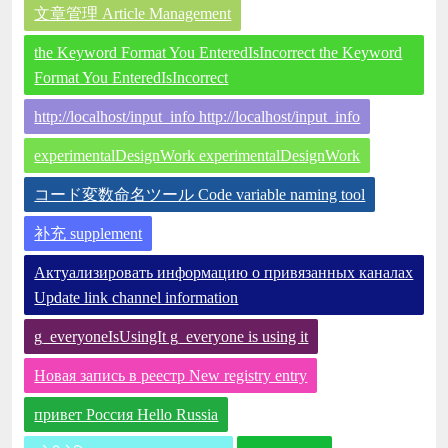
文章管理 Article Management
the Keyword Format You EnteredIsIncorrect the Keyword
Format You EnteredIsIncorrect
http://localhost/input_info http://localhost/input_info
experimentalDesignWork experimentalDesignWork
コード変数命名ツール Code variable naming tool
补充 supplement
Актуализировать информацию о привязанных каналах
Update link channel information
g_everyoneIsUsingIt g_everyone is using it
Новая запись в реестр New registry entry
привет Россия Hello Russia