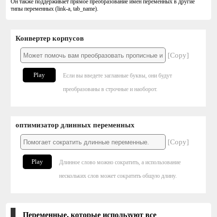
Он также поддерживает прямое преобразование имен переменных в другие
типы переменных (link-a, tab_name).
Конвертер корпусов
[Copy]
Play
Если вы введете заглавные буквы, они будут
преобразованы в строчные и наоборот.
оптимизатор длинных переменных
[Copy]
Play
Длинное слово можно сократить, а использование
нескольких слов может сократить общую длину.
Переменные, которые используют все