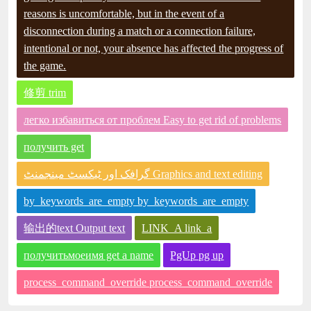
reasons is uncomfortable, but in the event of a
disconnection during a match or a connection failure,
intentional or not, your absence has affected the progress of
the game.
修剪 trim
легко избавиться от проблем Easy to get rid of problems
получить get
گرافک اور ٹیکسٹ مینجمنٹ Graphics and text editing
by_keywords_are_empty by_keywords_are_empty
输出的text Output text
LINK_A link_a
получитьмоеимя get a name
PgUp pg up
process_command_override process_command_override