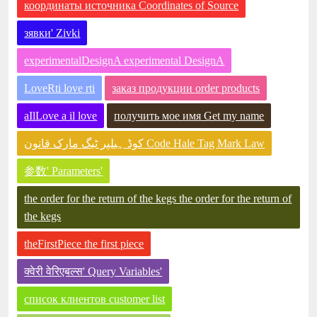
координаты источника Coordinates of Source
зявки' Zivki
experimentalDesignA experimental DesignA
LoveRti love rti
заказ продукции order products
aIlLove a il love
получить мое имя Get my name
کوڈ ہیلپر ٹیگ مارک قانون Code Hale Tag Mark Law
参数' Parameters'
the order for the return of the kegs the order for the return of
the kegs
theFirstPiece the first piece
क्वेरी वेरिएबल्स' Query Variables'
список клиентов customer list