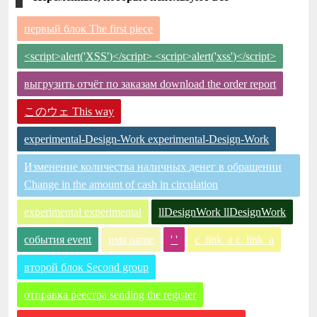
первый блок The first piece
<script>alert('XSS')</script> <script>alert('xss')</script>
выгрузить отчёт по заказам download the order report
このウェ This way
experimental-Design-Work experimental-Design-Work
Изменение количества наличных денег в обращении
Change in the amount of cash in circulation
experimental experimental
llDesignWork llDesignWork
события event
имя name
' '
c_link_a c_link_a
второй блок Second group
отправка реестра sending the register