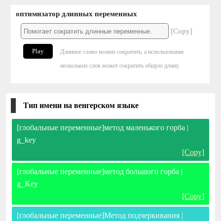
оптимизатор длинных переменных
[Copy]
Play
Длинное слово можно сократить, а использование
нескольких слов может сократить общую длину.
Тип имени на венгерском языке
[глобальные переменные]метод маленького горба |
g_key
[Copy]
[глобальные переменные]метод большого горба |
g_Key
[Copy]
[глобальные переменные]Метод подчеркивания |