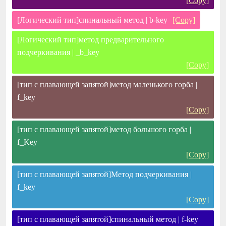
[Copy]
[Логический тип]спинальный метод | b-key
[Copy]
[Логический тип]метод предварительного
подчеркивания | _b_key
[Copy]
[тип с плавающей запятой]метод маленького горба |
f_key
[Copy]
[тип с плавающей запятой]метод большого горба |
f_Key
[Copy]
[тип с плавающей запятой]Метод подчеркивания |
f_key
[Copy]
[тип с плавающей запятой]спинальный метод | f-key