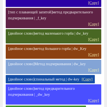
[Copy]
[тип с плавающей запятой]метод предварительного
подчеркивания | _f_key
[Copy]
[двойное слово]метод маленького горба | dw_key
[Copy]
[двойное слово]метод большого горба | dw_Key
[Copy]
[двойное слово]Метод подчеркивания | dw_key
[Copy]
[двойное слово]спинальный метод | dw-key
[Copy]
[двойное слово]метод предварительного
подчеркивания | _dw_key
[Copy]