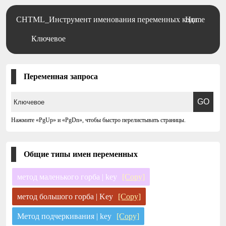
CHTML_Инструмент именования переменных кода
Home
Ключевое
Переменная запроса
Нажмите «PgUp» и «PgDn», чтобы быстро перелистывать страницы.
Общие типы имен переменных
метод маленького горба | key
[Copy]
метод большого горба | Key
[Copy]
Метод подчеркивания | key
[Copy]