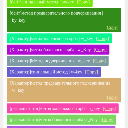
[байт]спинальный метод | by-key
[Copy]
[байт]метод предварительного подчеркивания |
_by_key
[Copy]
[Характер]метод маленького горба | w_key
[Copy]
[Характер]метод большого горба | w_Key
[Copy]
[Характер]Метод подчеркивания | w_key
[Copy]
[Характер]спинальный метод | w-key
[Copy]
[Характер]метод предварительного подчеркивания |
_w_key
[Copy]
[реальный тип]метод маленького горба | r_key
[Copy]
[реальный тип]метод большого горба | r_Key
[Copy]