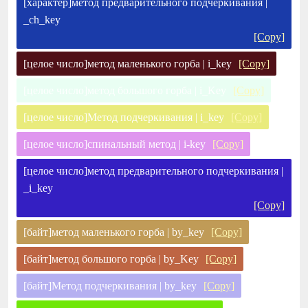
[характер]метод предварительного подчеркивания |
_ch_key
[Copy]
[целое число]метод маленького горба | i_key
[Copy]
[целое число]метод большого горба | i_Key
[Copy]
[целое число]Метод подчеркивания | i_key
[Copy]
[целое число]спинальный метод | i-key
[Copy]
[целое число]метод предварительного подчеркивания |
_i_key
[Copy]
[байт]метод маленького горба | by_key
[Copy]
[байт]метод большого горба | by_Key
[Copy]
[байт]Метод подчеркивания | by_key
[Copy]