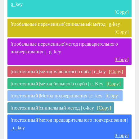
g_key
[Copy]
[глобальные переменные]спинальный метод | g-key
[Copy]
[глобальные переменные]метод предварительного
подчеркивания | _g_key
[Copy]
[постоянный]метод маленького горба | c_key
[Copy]
[постоянный]метод большого горба | c_Key
[Copy]
[постоянный]Метод подчеркивания | c_key
[Copy]
[постоянный]спинальный метод | c-key
[Copy]
[постоянный]метод предварительного подчеркивания |
_c_key
[Copy]