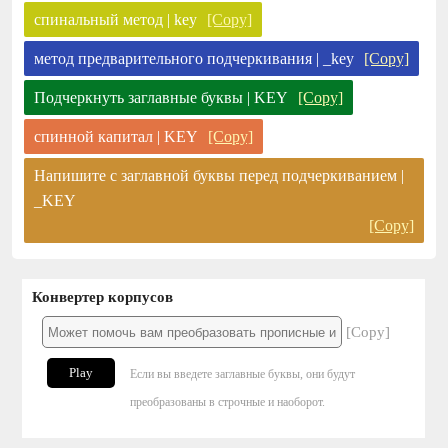
спинальный метод | key
[Copy]
метод предварительного подчеркивания | _key
[Copy]
Подчеркнуть заглавные буквы | KEY
[Copy]
спинной капитал | KEY
[Copy]
Напишите с заглавной буквы перед подчеркиванием |
_KEY
[Copy]
Конвертер корпусов
[Copy]
Play
Если вы введете заглавные буквы, они будут
преобразованы в строчные и наоборот.