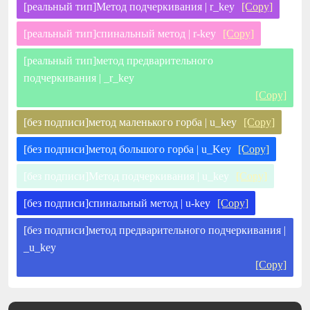
[реальный тип]Метод подчеркивания | r_key
[Copy]
[реальный тип]спинальный метод | r-key
[Copy]
[реальный тип]метод предварительного
подчеркивания | _r_key
[Copy]
[без подписи]метод маленького горба | u_key
[Copy]
[без подписи]метод большого горба | u_Key
[Copy]
[без подписи]Метод подчеркивания | u_key
[Copy]
[без подписи]спинальный метод | u-key
[Copy]
[без подписи]метод предварительного подчеркивания |
_u_key
[Copy]