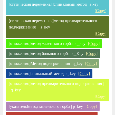
[статическая переменная]спинальный метод | s-key
[Copy]
[статическая переменная]метод предварительного
подчеркивания | _s_key
[Copy]
[множество]метод маленького горба | q_key
[Copy]
[множество]метод большого горба | q_Key
[Copy]
[множество]Метод подчеркивания | q_key
[Copy]
[множество]спинальный метод | q-key
[Copy]
[множество]метод предварительного подчеркивания |
_q_key
[Copy]
[указатель]метод маленького горба | p_key
[Copy]