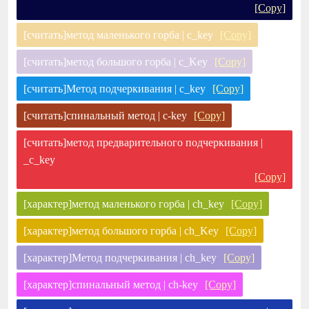
[Copy]
[считать]метод маленького горба | c_key
[Copy]
[считать]метод большого горба | c_Key
[Copy]
[считать]Метод подчеркивания | c_key
[Copy]
[считать]спинальный метод | c-key
[Copy]
[считать]метод предварительного подчеркивания |
_c_key
[Copy]
[характер]метод маленького горба | ch_key
[Copy]
[характер]метод большого горба | ch_Key
[Copy]
[характер]Метод подчеркивания | ch_key
[Copy]
[характер]спинальный метод | ch-key
[Copy]