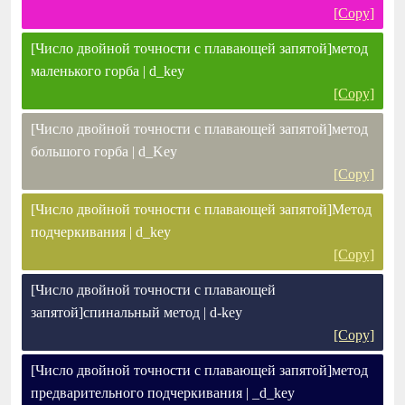
[Copy]
[Число двойной точности с плавающей запятой]метод
маленького горба | d_key
[Copy]
[Число двойной точности с плавающей запятой]метод
большого горба | d_Key
[Copy]
[Число двойной точности с плавающей запятой]Метод
подчеркивания | d_key
[Copy]
[Число двойной точности с плавающей
запятой]спинальный метод | d-key
[Copy]
[Число двойной точности с плавающей запятой]метод
предварительного подчеркивания | _d_key