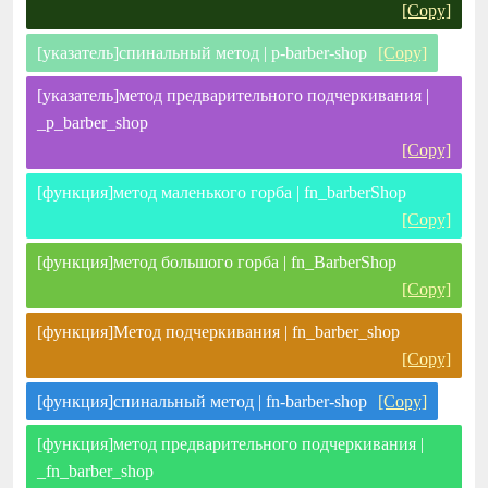
[Copy]
[указатель]спинальный метод | p-barber-shop
[Copy]
[указатель]метод предварительного подчеркивания |
_p_barber_shop
[Copy]
[функция]метод маленького горба | fn_barberShop
[Copy]
[функция]метод большого горба | fn_BarberShop
[Copy]
[функция]Метод подчеркивания | fn_barber_shop
[Copy]
[функция]спинальный метод | fn-barber-shop
[Copy]
[функция]метод предварительного подчеркивания |
_fn_barber_shop