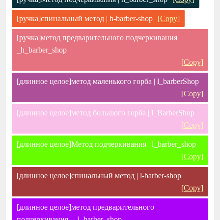
[ручка]спинальный метод | h-barber-shop
[Copy]
[ручка]метод предварительного подчеркивания |
_h_barber_shop
[Copy]
[длинное целое]метод маленького горба | l_barberShop
[Copy]
[длинное целое]метод большого горба | l_BarberShop
[Copy]
[длинное целое]Метод подчеркивания | l_barber_shop
[Copy]
[длинное целое]спинальный метод | l-barber-shop
[Copy]
[длинное целое]метод предварительного
подчеркивания | _l_barber_shop