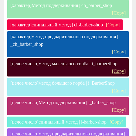
[характер]Метод подчеркивания | ch_barber_shop
[Copy]
[характер]спинальный метод | ch-barber-shop
[Copy]
[характер]метод предварительного подчеркивания |
_ch_barber_shop
[Copy]
[целое число]метод маленького горба | i_barberShop
[Copy]
[целое число]метод большого горба | i_BarberShop
[Copy]
[целое число]Метод подчеркивания | i_barber_shop
[Copy]
[целое число]спинальный метод | i-barber-shop
[Copy]
[целое число]метод предварительного подчеркивания |