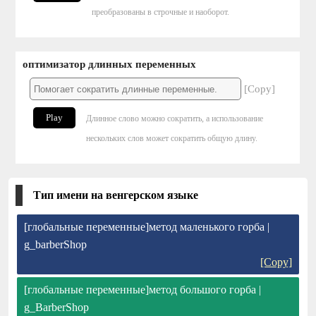
преобразованы в строчные и наоборот.
оптимизатор длинных переменных
[Copy]
Play
Длинное слово можно сократить, а использование
нескольких слов может сократить общую длину.
Тип имени на венгерском языке
[глобальные переменные]метод маленького горба |
g_barberShop
[Copy]
[глобальные переменные]метод большого горба |
g_BarberShop