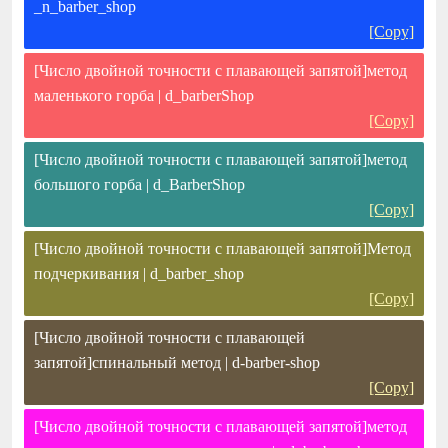
_n_barber_shop
[Copy]
[Число двойной точности с плавающей запятой]метод
маленького горба | d_barberShop
[Copy]
[Число двойной точности с плавающей запятой]метод
большого горба | d_BarberShop
[Copy]
[Число двойной точности с плавающей запятой]Метод
подчеркивания | d_barber_shop
[Copy]
[Число двойной точности с плавающей
запятой]спинальный метод | d-barber-shop
[Copy]
[Число двойной точности с плавающей запятой]метод