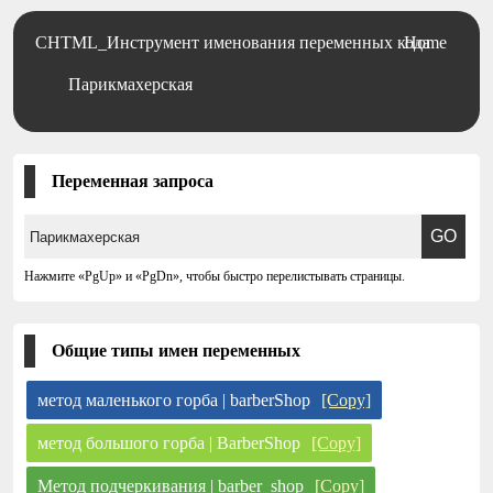
CHTML_Инструмент именования переменных кода
Home
Парикмахерская
Переменная запроса
Нажмите «PgUp» и «PgDn», чтобы быстро перелистывать страницы.
Общие типы имен переменных
метод маленького горба | barberShop
[Copy]
метод большого горба | BarberShop
[Copy]
Метод подчеркивания | barber_shop
[Copy]