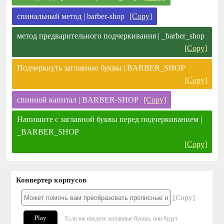
спинальный метод | barber-shop
[Copy]
метод предварительного подчеркивания | _barber_shop
[Copy]
Подчеркнуть заглавные буквы | BARBER_SHOP
[Copy]
спинной капитал | BARBER-SHOP
[Copy]
Напишите с заглавной буквы перед подчеркиванием |
_BARBER_SHOP
[Copy]
Конвертер корпусов
[Copy]
Play
Если вы введете заглавные буквы, они будут