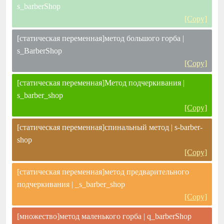
s_barberShop
[Copy]
[статическая переменная]метод большого горба |
s_BarberShop
[Copy]
[статическая переменная]Метод подчеркивания |
s_barber_shop
[Copy]
[статическая переменная]спинальный метод | s-barber-
shop
[Copy]
[статическая переменная]метод предварительного
подчеркивания | _s_barber_shop
[Copy]
[множество]метод маленького горба | q_barberShop