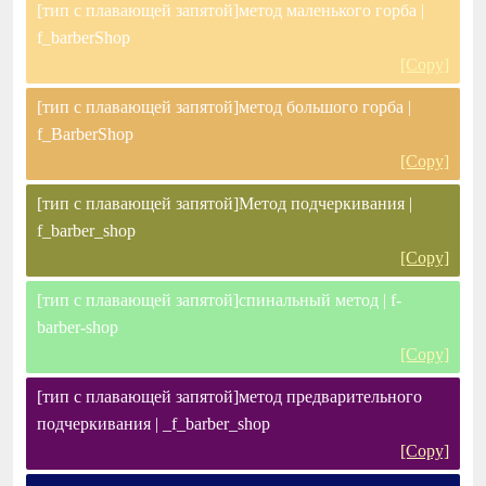
[тип с плавающей запятой]метод маленького горба |
f_barberShop
[Copy]
[тип с плавающей запятой]метод большого горба |
f_BarberShop
[Copy]
[тип с плавающей запятой]Метод подчеркивания |
f_barber_shop
[Copy]
[тип с плавающей запятой]спинальный метод | f-
barber-shop
[Copy]
[тип с плавающей запятой]метод предварительного
подчеркивания | _f_barber_shop
[Copy]