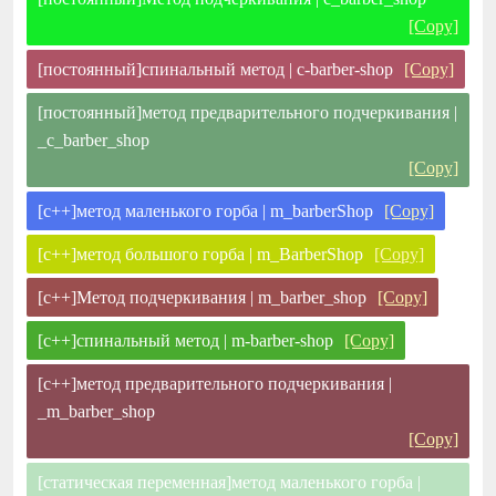
[Copy]
[постоянный]спинальный метод | c-barber-shop
[Copy]
[постоянный]метод предварительного подчеркивания |
_c_barber_shop
[Copy]
[c++]метод маленького горба | m_barberShop
[Copy]
[c++]метод большого горба | m_BarberShop
[Copy]
[c++]Метод подчеркивания | m_barber_shop
[Copy]
[c++]спинальный метод | m-barber-shop
[Copy]
[c++]метод предварительного подчеркивания |
_m_barber_shop
[Copy]
[статическая переменная]метод маленького горба |