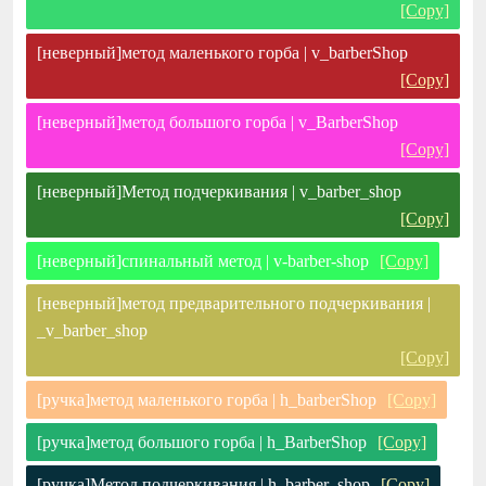
[Copy]
[неверный]метод маленького горба | v_barberShop
[Copy]
[неверный]метод большого горба | v_BarberShop
[Copy]
[неверный]Метод подчеркивания | v_barber_shop
[Copy]
[неверный]спинальный метод | v-barber-shop
[Copy]
[неверный]метод предварительного подчеркивания |
_v_barber_shop
[Copy]
[ручка]метод маленького горба | h_barberShop
[Copy]
[ручка]метод большого горба | h_BarberShop
[Copy]
[ручка]Метод подчеркивания | h_barber_shop
[Copy]