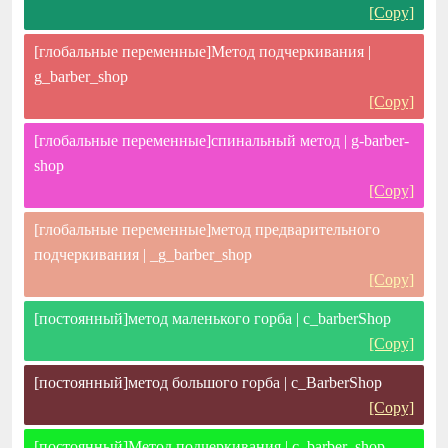
[Copy]
[глобальные переменные]Метод подчеркивания |
g_barber_shop
[Copy]
[глобальные переменные]спинальный метод | g-barber-
shop
[Copy]
[глобальные переменные]метод предварительного
подчеркивания | _g_barber_shop
[Copy]
[постоянный]метод маленького горба | c_barberShop
[Copy]
[постоянный]метод большого горба | c_BarberShop
[Copy]
[постоянный]Метод подчеркивания | c_barber_shop