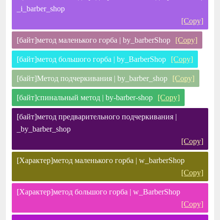
_i_barber_shop
[Copy]
[байт]метод маленького горба | by_barberShop
[Copy]
[байт]метод большого горба | by_BarberShop
[Copy]
[байт]Метод подчеркивания | by_barber_shop
[Copy]
[байт]спинальный метод | by-barber-shop
[Copy]
[байт]метод предварительного подчеркивания |
_by_barber_shop
[Copy]
[Характер]метод маленького горба | w_barberShop
[Copy]
[Характер]метод большого горба | w_BarberShop
[Copy]