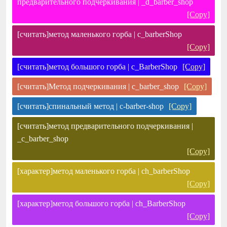
предварительного подчеркивания | _d_barber_shop
[Copy]
[считать]метод маленького горба | c_barberShop
[Copy]
[считать]метод большого горба | c_BarberShop
[Copy]
[считать]Метод подчеркивания | c_barber_shop
[Copy]
[считать]спинальный метод | c-barber-shop
[Copy]
[считать]метод предварительного подчеркивания |
_c_barber_shop
[Copy]
[характер]метод маленького горба | ch_barberShop
[Copy]
[характер]метод большого горба | ch_BarberShop
[Copy]