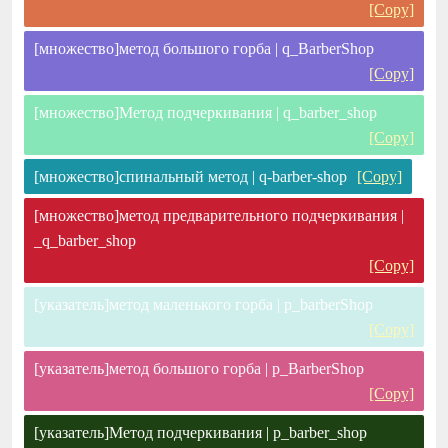
[Copy]
[множество]метод большого горба | q_BarberShop
[Copy]
[множество]Метод подчеркивания | q_barber_shop
[Copy]
[множество]спинальный метод | q-barber-shop
[Copy]
[множество]метод предварительного подчеркивания |
_q_barber_shop
[Copy]
[указатель]метод маленького горба | p_barberShop
[Copy]
[указатель]метод большого горба | p_BarberShop
[Copy]
[указатель]Метод подчеркивания | p_barber_shop