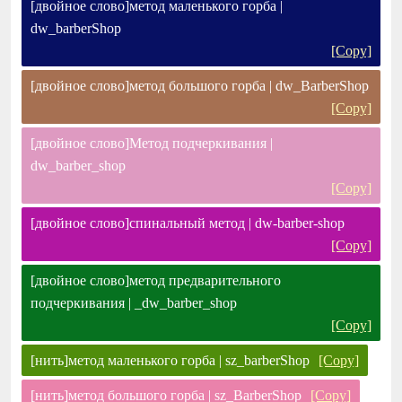
[двойное слово]метод маленького горба |
dw_barberShop
[Copy]
[двойное слово]метод большого горба | dw_BarberShop
[Copy]
[двойное слово]Метод подчеркивания |
dw_barber_shop
[Copy]
[двойное слово]спинальный метод | dw-barber-shop
[Copy]
[двойное слово]метод предварительного
подчеркивания | _dw_barber_shop
[Copy]
[нить]метод маленького горба | sz_barberShop
[Copy]
[нить]метод большого горба | sz_BarberShop
[Copy]