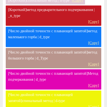
[Короткий]спинальный метод | n-type
[Copy]
[Короткий]метод предварительного подчеркивания |
_n_type
[Copy]
[Число двойной точности с плавающей запятой]метод
маленького горба | d_type
[Copy]
[Число двойной точности с плавающей запятой]метод
большого горба | d_Type
[Copy]
[Число двойной точности с плавающей запятой]Метод
подчеркивания | d_type
[Copy]
[Число двойной точности с плавающей
запятой]спинальный метод | d-type
[Copy]