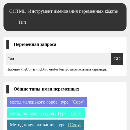
CHTML_Инструмент именования переменных кода
Home
Тип
Переменная запроса
Нажмите «PgUp» и «PgDn», чтобы быстро перелистывать страницы.
Общие типы имен переменных
метод маленького горба | type
[Copy]
метод большого горба | Type
[Copy]
Метод подчеркивания | type
[Copy]