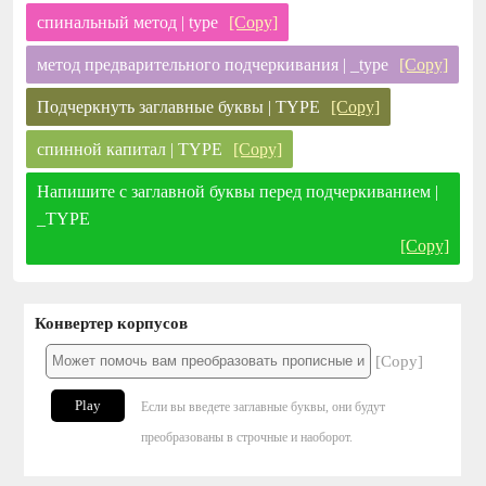
спинальный метод | type
[Copy]
метод предварительного подчеркивания | _type
[Copy]
Подчеркнуть заглавные буквы | TYPE
[Copy]
спинной капитал | TYPE
[Copy]
Напишите с заглавной буквы перед подчеркиванием |
_TYPE
[Copy]
Конвертер корпусов
[Copy]
Play
Если вы введете заглавные буквы, они будут
преобразованы в строчные и наоборот.