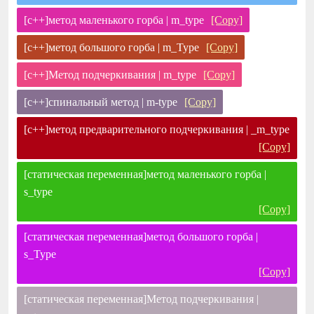
[c++]метод маленького горба | m_type
[Copy]
[c++]метод большого горба | m_Type
[Copy]
[c++]Метод подчеркивания | m_type
[Copy]
[c++]спинальный метод | m-type
[Copy]
[c++]метод предварительного подчеркивания | _m_type
[Copy]
[статическая переменная]метод маленького горба |
s_type
[Copy]
[статическая переменная]метод большого горба |
s_Type
[Copy]
[статическая переменная]Метод подчеркивания |