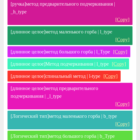
[ручка]метод предварительного подчеркивания |
_h_type
[Copy]
[длинное целое]метод маленького горба | l_type
[Copy]
[длинное целое]метод большого горба | l_Type
[Copy]
[длинное целое]Метод подчеркивания | l_type
[Copy]
[длинное целое]спинальный метод | l-type
[Copy]
[длинное целое]метод предварительного
подчеркивания | _l_type
[Copy]
[Логический тип]метод маленького горба | b_type
[Copy]
[Логический тип]метод большого горба | b_Type