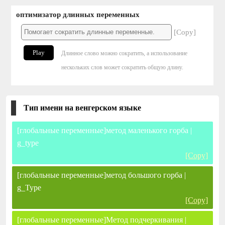
оптимизатор длинных переменных
[Copy]
Play
Длинное слово можно сократить, а использование
нескольких слов может сократить общую длину.
Тип имени на венгерском языке
[глобальные переменные]метод маленького горба |
g_type
[Copy]
[глобальные переменные]метод большого горба |
g_Type
[Copy]
[глобальные переменные]Метод подчеркивания |