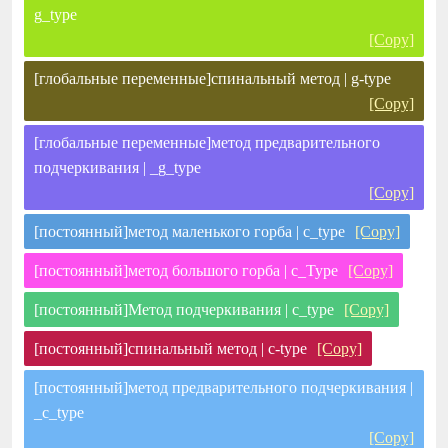
g_type
[Copy]
[глобальные переменные]спинальный метод | g-type
[Copy]
[глобальные переменные]метод предварительного
подчеркивания | _g_type
[Copy]
[постоянный]метод маленького горба | c_type
[Copy]
[постоянный]метод большого горба | c_Type
[Copy]
[постоянный]Метод подчеркивания | c_type
[Copy]
[постоянный]спинальный метод | c-type
[Copy]
[постоянный]метод предварительного подчеркивания |
_c_type
[Copy]