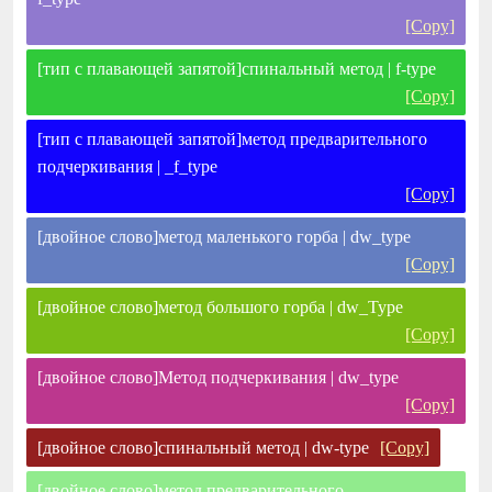
[Copy]
[тип с плавающей запятой]спинальный метод | f-type
[Copy]
[тип с плавающей запятой]метод предварительного
подчеркивания | _f_type
[Copy]
[двойное слово]метод маленького горба | dw_type
[Copy]
[двойное слово]метод большого горба | dw_Type
[Copy]
[двойное слово]Метод подчеркивания | dw_type
[Copy]
[двойное слово]спинальный метод | dw-type
[Copy]
[двойное слово]метод предварительного