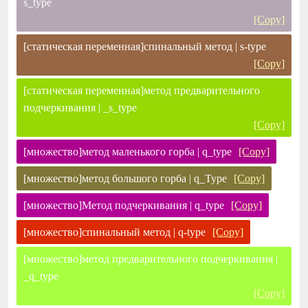
s_type
[Copy]
[статическая переменная]спинальный метод | s-type
[Copy]
[статическая переменная]метод предварительного
подчеркивания | _s_type
[Copy]
[множество]метод маленького горба | q_type
[Copy]
[множество]метод большого горба | q_Type
[Copy]
[множество]Метод подчеркивания | q_type
[Copy]
[множество]спинальный метод | q-type
[Copy]
[множество]метод предварительного подчеркивания |
_q_type
[Copy]