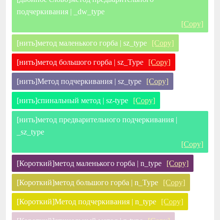
подчеркивания | _dw_type
[Copy]
[нить]метод маленького горба | sz_type
[Copy]
[нить]метод большого горба | sz_Type
[Copy]
[нить]Метод подчеркивания | sz_type
[Copy]
[нить]спинальный метод | sz-type
[Copy]
[нить]метод предварительного подчеркивания |
_sz_type
[Copy]
[Короткий]метод маленького горба | n_type
[Copy]
[Короткий]метод большого горба | n_Type
[Copy]
[Короткий]Метод подчеркивания | n_type
[Copy]