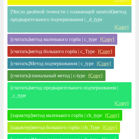
[Число двойной точности с плавающей запятой]метод
предварительного подчеркивания | _d_type
[Copy]
[считать]метод маленького горба | c_type
[Copy]
[считать]метод большого горба | c_Type
[Copy]
[считать]Метод подчеркивания | c_type
[Copy]
[считать]спинальный метод | c-type
[Copy]
[считать]метод предварительного подчеркивания |
_c_type
[Copy]
[характер]метод маленького горба | ch_type
[Copy]
[характер]метод большого горба | ch_Type
[Copy]