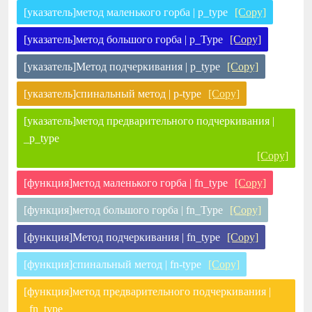
[указатель]метод маленького горба | p_type
[Copy]
[указатель]метод большого горба | p_Type
[Copy]
[указатель]Метод подчеркивания | p_type
[Copy]
[указатель]спинальный метод | p-type
[Copy]
[указатель]метод предварительного подчеркивания |
_p_type
[Copy]
[функция]метод маленького горба | fn_type
[Copy]
[функция]метод большого горба | fn_Type
[Copy]
[функция]Метод подчеркивания | fn_type
[Copy]
[функция]спинальный метод | fn-type
[Copy]
[функция]метод предварительного подчеркивания |
_fn_type