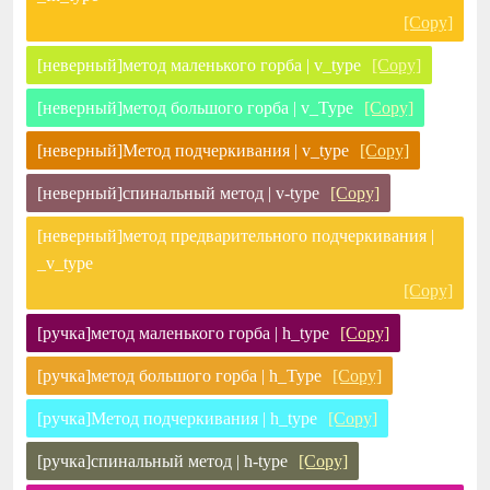
[Copy]
[неверный]метод маленького горба | v_type
[Copy]
[неверный]метод большого горба | v_Type
[Copy]
[неверный]Метод подчеркивания | v_type
[Copy]
[неверный]спинальный метод | v-type
[Copy]
[неверный]метод предварительного подчеркивания |
_v_type
[Copy]
[ручка]метод маленького горба | h_type
[Copy]
[ручка]метод большого горба | h_Type
[Copy]
[ручка]Метод подчеркивания | h_type
[Copy]
[ручка]спинальный метод | h-type
[Copy]