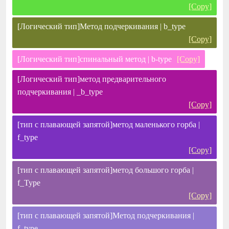
[Copy]
[Логический тип]Метод подчеркивания | b_type
[Copy]
[Логический тип]спинальный метод | b-type
[Copy]
[Логический тип]метод предварительного
подчеркивания | _b_type
[Copy]
[тип с плавающей запятой]метод маленького горба |
f_type
[Copy]
[тип с плавающей запятой]метод большого горба |
f_Type
[Copy]
[тип с плавающей запятой]Метод подчеркивания |
f_type