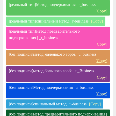
[реальный тип]Метод подчеркивания | r_business
[Copy]
[реальный тип]спинальный метод | r-business
[Copy]
[реальный тип]метод предварительного
подчеркивания | _r_business
[Copy]
[без подписи]метод маленького горба | u_business
[Copy]
[без подписи]метод большого горба | u_Business
[Copy]
[без подписи]Метод подчеркивания | u_business
[Copy]
[без подписи]спинальный метод | u-business
[Copy]
[без подписи]метод предварительного подчеркивания |