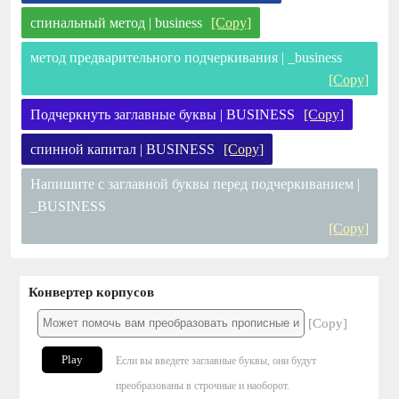
спинальный метод | business
[Copy]
метод предварительного подчеркивания | _business
[Copy]
Подчеркнуть заглавные буквы | BUSINESS
[Copy]
спинной капитал | BUSINESS
[Copy]
Напишите с заглавной буквы перед подчеркиванием |
_BUSINESS
[Copy]
Конвертер корпусов
[Copy]
Play
Если вы введете заглавные буквы, они будут
преобразованы в строчные и наоборот.