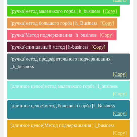
[ручка]метод маленького горба | h_business
[Copy]
[ручка]метод большого горба | h_Business
[Copy]
[ручка]Метод подчеркивания | h_business
[Copy]
[ручка]спинальный метод | h-business
[Copy]
[ручка]метод предварительного подчеркивания |
_h_business
[Copy]
[длинное целое]метод маленького горба | l_business
[Copy]
[длинное целое]метод большого горба | l_Business
[Copy]
[длинное целое]Метод подчеркивания | l_business
[Copy]