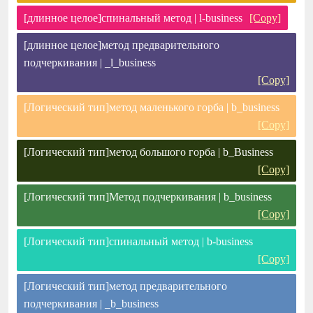
[длинное целое]спинальный метод | l-business
[Copy]
[длинное целое]метод предварительного
подчеркивания | _l_business
[Copy]
[Логический тип]метод маленького горба | b_business
[Copy]
[Логический тип]метод большого горба | b_Business
[Copy]
[Логический тип]Метод подчеркивания | b_business
[Copy]
[Логический тип]спинальный метод | b-business
[Copy]
[Логический тип]метод предварительного
подчеркивания | _b_business