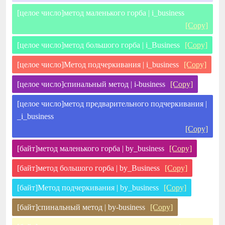
[целое число]метод маленького горба | i_business
[Copy]
[целое число]метод большого горба | i_Business
[Copy]
[целое число]Метод подчеркивания | i_business
[Copy]
[целое число]спинальный метод | i-business
[Copy]
[целое число]метод предварительного подчеркивания |
_i_business
[Copy]
[байт]метод маленького горба | by_business
[Copy]
[байт]метод большого горба | by_Business
[Copy]
[байт]Метод подчеркивания | by_business
[Copy]
[байт]спинальный метод | by-business
[Copy]