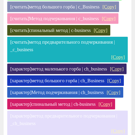
[считать]метод большого горба | c_Business
[Copy]
[считать]Метод подчеркивания | c_business
[Copy]
[считать]спинальный метод | c-business
[Copy]
[считать]метод предварительного подчеркивания |
_c_business
[Copy]
[характер]метод маленького горба | ch_business
[Copy]
[характер]метод большого горба | ch_Business
[Copy]
[характер]Метод подчеркивания | ch_business
[Copy]
[характер]спинальный метод | ch-business
[Copy]
[характер]метод предварительного подчеркивания |
_ch_business
[Copy]