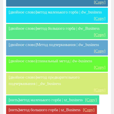
[Copy]
[двойное слово]метод маленького горба | dw_business
[Copy]
[двойное слово]метод большого горба | dw_Business
[Copy]
[двойное слово]Метод подчеркивания | dw_business
[Copy]
[двойное слово]спинальный метод | dw-business
[Copy]
[двойное слово]метод предварительного
подчеркивания | _dw_business
[Copy]
[нить]метод маленького горба | sz_business
[Copy]
[нить]метод большого горба | sz_Business
[Copy]