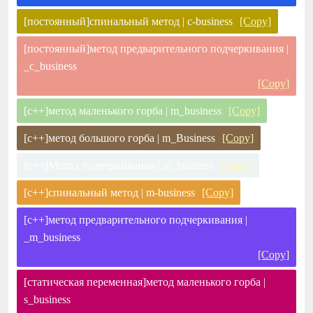
[постоянный]спинальный метод | c-business
[Copy]
[постоянный]метод предварительного подчеркивания |
_c_business
[Copy]
[c++]метод маленького горба | m_business
[Copy]
[c++]метод большого горба | m_Business
[Copy]
[c++]Метод подчеркивания | m_business
[Copy]
[c++]спинальный метод | m-business
[Copy]
[c++]метод предварительного подчеркивания |
_m_business
[Copy]
[статическая переменная]метод маленького горба |
s_business