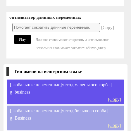
оптимизатор длинных переменных
[Copy]
Play
Длинное слово можно сократить, а использование
нескольких слов может сократить общую длину.
Тип имени на венгерском языке
[глобальные переменные]метод маленького горба |
g_business
[Copy]
[глобальные переменные]метод большого горба |
g_Business
[Copy]