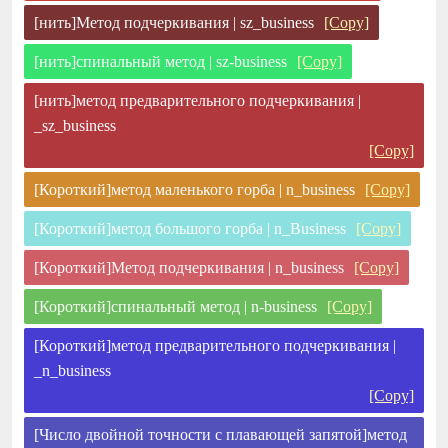
[нить]Метод подчеркивания | sz_business
[Copy]
[нить]спинальный метод | sz-business
[Copy]
[нить]метод предварительного подчеркивания |
_sz_business
[Copy]
[Короткий]метод маленького горба | n_business
[Copy]
[Короткий]метод большого горба | n_Business
[Copy]
[Короткий]Метод подчеркивания | n_business
[Copy]
[Короткий]спинальный метод | n-business
[Copy]
[Короткий]метод предварительного подчеркивания |
_n_business
[Copy]
[Число двойной точности с плавающей запятой]метод