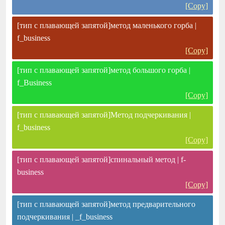
[Copy]
[тип с плавающей запятой]метод маленького горба |
f_business
[Copy]
[тип с плавающей запятой]метод большого горба |
f_Business
[Copy]
[тип с плавающей запятой]Метод подчеркивания |
f_business
[Copy]
[тип с плавающей запятой]спинальный метод | f-
business
[Copy]
[тип с плавающей запятой]метод предварительного
подчеркивания | _f_business