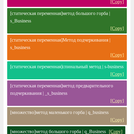
[Copy]
[статическая переменная]метод большого горба |
s_Business
[Copy]
[статическая переменная]Метод подчеркивания |
s_business
[Copy]
[статическая переменная]спинальный метод | s-business
[Copy]
[статическая переменная]метод предварительного
подчеркивания | _s_business
[Copy]
[множество]метод маленького горба | q_business
[Copy]
[множество]метод большого горба | q_Business
[Copy]