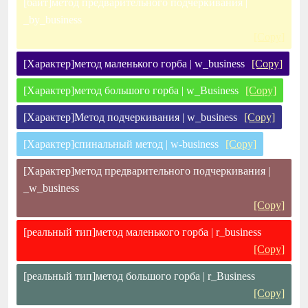
[байт]метод предварительного подчеркивания |
_by_business
[Copy]
[Характер]метод маленького горба | w_business
[Copy]
[Характер]метод большого горба | w_Business
[Copy]
[Характер]Метод подчеркивания | w_business
[Copy]
[Характер]спинальный метод | w-business
[Copy]
[Характер]метод предварительного подчеркивания |
_w_business
[Copy]
[реальный тип]метод маленького горба | r_business
[Copy]
[реальный тип]метод большого горба | r_Business
[Copy]