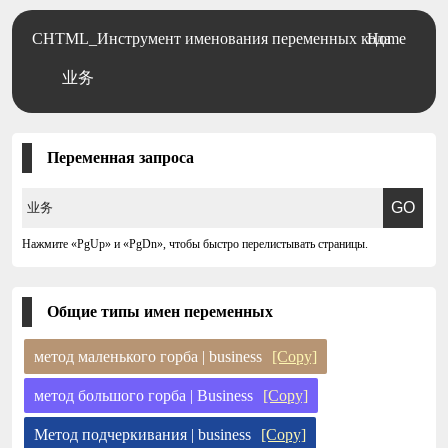
CHTML_Инструмент именования переменных кода
Home
业务
Переменная запроса
Нажмите «PgUp» и «PgDn», чтобы быстро перелистывать страницы.
Общие типы имен переменных
метод маленького горба | business
[Copy]
метод большого горба | Business
[Copy]
Метод подчеркивания | business
[Copy]