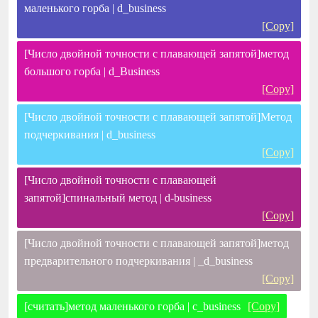
маленького горба | d_business
[Copy]
[Число двойной точности с плавающей запятой]метод
большого горба | d_Business
[Copy]
[Число двойной точности с плавающей запятой]Метод
подчеркивания | d_business
[Copy]
[Число двойной точности с плавающей
запятой]спинальный метод | d-business
[Copy]
[Число двойной точности с плавающей запятой]метод
предварительного подчеркивания | _d_business
[Copy]
[считать]метод маленького горба | c_business
[Copy]