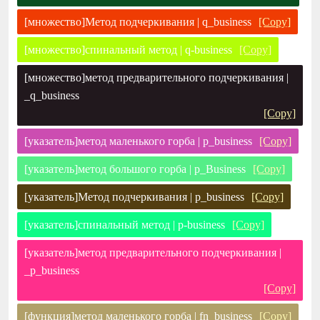
[множество]Метод подчеркивания | q_business
[Copy]
[множество]спинальный метод | q-business
[Copy]
[множество]метод предварительного подчеркивания |
_q_business
[Copy]
[указатель]метод маленького горба | p_business
[Copy]
[указатель]метод большого горба | p_Business
[Copy]
[указатель]Метод подчеркивания | p_business
[Copy]
[указатель]спинальный метод | p-business
[Copy]
[указатель]метод предварительного подчеркивания |
_p_business
[Copy]
[функция]метод маленького горба | fn_business
[Copy]