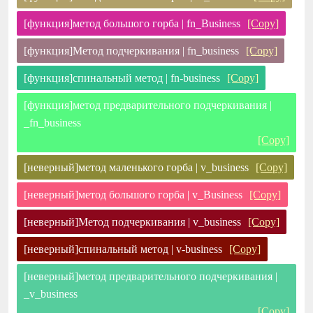
[функция]метод большого горба | fn_Business
[Copy]
[функция]Метод подчеркивания | fn_business
[Copy]
[функция]спинальный метод | fn-business
[Copy]
[функция]метод предварительного подчеркивания |
_fn_business
[Copy]
[неверный]метод маленького горба | v_business
[Copy]
[неверный]метод большого горба | v_Business
[Copy]
[неверный]Метод подчеркивания | v_business
[Copy]
[неверный]спинальный метод | v-business
[Copy]
[неверный]метод предварительного подчеркивания |
_v_business
[Copy]