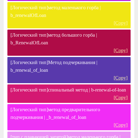
[Логический тип]метод маленького горба |
b_renewalOfLoan
[Copy]
[Логический тип]метод большого горба |
b_RenewalOfLoan
[Copy]
[Логический тип]Метод подчеркивания |
b_renewal_of_loan
[Copy]
[Логический тип]спинальный метод | b-renewal-of-loan
[Copy]
[Логический тип]метод предварительного
подчеркивания | _b_renewal_of_loan
[Copy]
[тип с плавающей запятой]метод маленького горба |