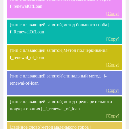
f_renewalOfLoan
[Copy]
[тип с плавающей запятой]метод большого горба |
f_RenewalOfLoan
[Copy]
[тип с плавающей запятой]Метод подчеркивания |
f_renewal_of_loan
[Copy]
[тип с плавающей запятой]спинальный метод | f-
renewal-of-loan
[Copy]
[тип с плавающей запятой]метод предварительного
подчеркивания | _f_renewal_of_loan
[Copy]
[двойное слово]метод маленького горба |