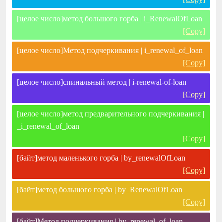
[целое число]метод большого горба | i_RenewalOfLoan
[Copy]
[целое число]Метод подчеркивания | i_renewal_of_loan
[Copy]
[целое число]спинальный метод | i-renewal-of-loan
[Copy]
[целое число]метод предварительного подчеркивания |
_i_renewal_of_loan
[Copy]
[байт]метод маленького горба | by_renewalOfLoan
[Copy]
[байт]метод большого горба | by_RenewalOfLoan
[Copy]
[байт]Метод подчеркивания | by_renewal_of_loan