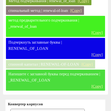
Метод подчеркивания | renewal_of_loan
[Copy]
спинальный метод | renewal-of-loan
[Copy]
метод предварительного подчеркивания |
_renewal_of_loan
[Copy]
Подчеркнуть заглавные буквы |
RENEWAL_OF_LOAN
[Copy]
спинной капитал | RENEWAL-OF-LOAN
[Copy]
Напишите с заглавной буквы перед подчеркиванием |
_RENEWAL_OF_LOAN
[Copy]
Конвертер корпусов