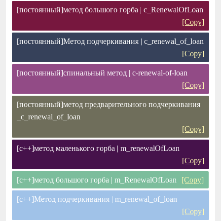
[постоянный]метод большого горба | c_RenewalOfLoan
[Copy]
[постоянный]Метод подчеркивания | c_renewal_of_loan
[Copy]
[постоянный]спинальный метод | c-renewal-of-loan
[Copy]
[постоянный]метод предварительного подчеркивания |
_c_renewal_of_loan
[Copy]
[c++]метод маленького горба | m_renewalOfLoan
[Copy]
[c++]метод большого горба | m_RenewalOfLoan
[Copy]
[c++]Метод подчеркивания | m_renewal_of_loan
[Copy]