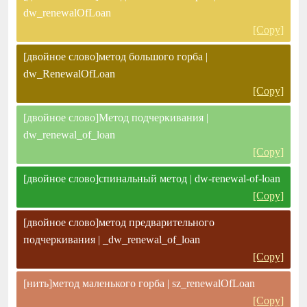
dw_renewalOfLoan
[Copy]
[двойное слово]метод большого горба |
dw_RenewalOfLoan
[Copy]
[двойное слово]Метод подчеркивания |
dw_renewal_of_loan
[Copy]
[двойное слово]спинальный метод | dw-renewal-of-loan
[Copy]
[двойное слово]метод предварительного
подчеркивания | _dw_renewal_of_loan
[Copy]
[нить]метод маленького горба | sz_renewalOfLoan
[Copy]