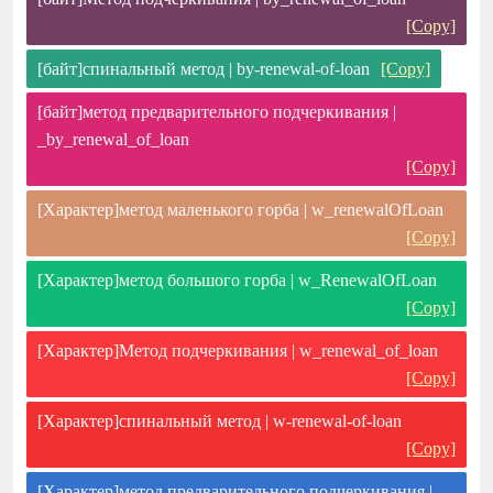
[Copy]
[байт]спинальный метод | by-renewal-of-loan
[Copy]
[байт]метод предварительного подчеркивания |
_by_renewal_of_loan
[Copy]
[Характер]метод маленького горба | w_renewalOfLoan
[Copy]
[Характер]метод большого горба | w_RenewalOfLoan
[Copy]
[Характер]Метод подчеркивания | w_renewal_of_loan
[Copy]
[Характер]спинальный метод | w-renewal-of-loan
[Copy]
[Характер]метод предварительного подчеркивания |