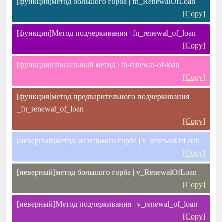
[функция]метод большого горба | fn_RenewalOfLoan
[Copy]
[функция]Метод подчеркивания | fn_renewal_of_loan
[Copy]
[функция]спинальный метод | fn-renewal-of-loan
[Copy]
[функция]метод предварительного подчеркивания |
_fn_renewal_of_loan
[Copy]
[неверный]метод маленького горба | v_renewalOfLoan
[Copy]
[неверный]метод большого горба | v_RenewalOfLoan
[Copy]
[неверный]Метод подчеркивания | v_renewal_of_loan
[Copy]