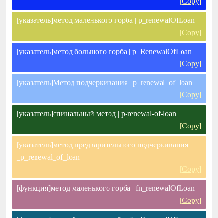
[Copy]
[указатель]метод маленького горба | p_renewalOfLoan
[Copy]
[указатель]метод большого горба | p_RenewalOfLoan
[Copy]
[указатель]Метод подчеркивания | p_renewal_of_loan
[Copy]
[указатель]спинальный метод | p-renewal-of-loan
[Copy]
[указатель]метод предварительного подчеркивания |
_p_renewal_of_loan
[Copy]
[функция]метод маленького горба | fn_renewalOfLoan
[Copy]