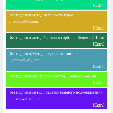
[Copy]
[без подписи]метод маленького горба |
u_renewalOfLoan
[Copy]
[без подписи]метод большого горба | u_RenewalOfLoan
[Copy]
[без подписи]Метод подчеркивания |
u_renewal_of_loan
[Copy]
[без подписи]спинальный метод | u-renewal-of-loan
[Copy]
[без подписи]метод предварительного подчеркивания |
_u_renewal_of_loan
[Copy]