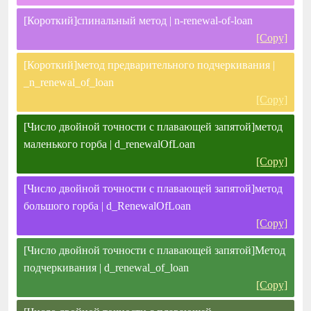
[Короткий]спинальный метод | n-renewal-of-loan
[Copy]
[Короткий]метод предварительного подчеркивания |
_n_renewal_of_loan
[Copy]
[Число двойной точности с плавающей запятой]метод
маленького горба | d_renewalOfLoan
[Copy]
[Число двойной точности с плавающей запятой]метод
большого горба | d_RenewalOfLoan
[Copy]
[Число двойной точности с плавающей запятой]Метод
подчеркивания | d_renewal_of_loan
[Copy]