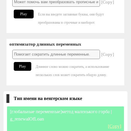
[Copy]
Play
Если вы введете заглавные буквы, они будут
преобразованы в строчные и наоборот.
оптимизатор длинных переменных
[Copy]
Play
Длинное слово можно сократить, а использование
нескольких слов может сократить общую длину.
Тип имени на венгерском языке
[глобальные переменные]метод маленького горба |
g_renewalOfLoan
[Copy]