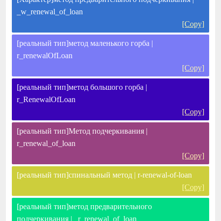
_w_renewal_of_loan
[Copy]
[реальный тип]метод маленького горба |
r_renewalOfLoan
[Copy]
[реальный тип]метод большого горба |
r_RenewalOfLoan
[Copy]
[реальный тип]Метод подчеркивания |
r_renewal_of_loan
[Copy]
[реальный тип]спинальный метод | r-renewal-of-loan
[Copy]
[реальный тип]метод предварительного
подчеркивания | _r_renewal_of_loan