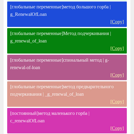
[глобальные переменные]метод большого горба |
g_RenewalOfLoan
[Copy]
[глобальные переменные]Метод подчеркивания |
g_renewal_of_loan
[Copy]
[глобальные переменные]спинальный метод | g-
renewal-of-loan
[Copy]
[глобальные переменные]метод предварительного
подчеркивания | _g_renewal_of_loan
[Copy]
[постоянный]метод маленького горба |
c_renewalOfLoan
[Copy]