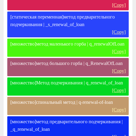
[Copy]
[статическая переменная]метод предварительного
подчеркивания | _s_renewal_of_loan
[Copy]
[множество]метод маленького горба | q_renewalOfLoan
[Copy]
[множество]метод большого горба | q_RenewalOfLoan
[Copy]
[множество]Метод подчеркивания | q_renewal_of_loan
[Copy]
[множество]спинальный метод | q-renewal-of-loan
[Copy]
[множество]метод предварительного подчеркивания |
_q_renewal_of_loan