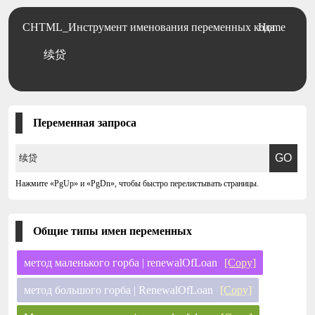
CHTML_Инструмент именования переменных кода
Home
续贷
Переменная запроса
Нажмите «PgUp» и «PgDn», чтобы быстро перелистывать страницы.
Общие типы имен переменных
метод маленького горба | renewalOfLoan
[Copy]
метод большого горба | RenewalOfLoan
[Copy]