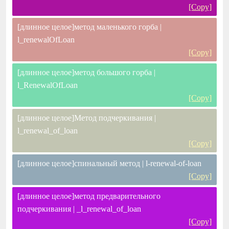
[Copy]
[длинное целое]метод маленького горба |
l_renewalOfLoan
[Copy]
[длинное целое]метод большого горба |
l_RenewalOfLoan
[Copy]
[длинное целое]Метод подчеркивания |
l_renewal_of_loan
[Copy]
[длинное целое]спинальный метод | l-renewal-of-loan
[Copy]
[длинное целое]метод предварительного
подчеркивания | _l_renewal_of_loan
[Copy]