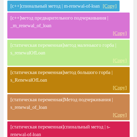
[c++]спинальный метод | m-renewal-of-loan
[Copy]
[c++]метод предварительного подчеркивания |
_m_renewal_of_loan
[Copy]
[статическая переменная]метод маленького горба |
s_renewalOfLoan
[Copy]
[статическая переменная]метод большого горба |
s_RenewalOfLoan
[Copy]
[статическая переменная]Метод подчеркивания |
s_renewal_of_loan
[Copy]
[статическая переменная]спинальный метод | s-
renewal-of-loan