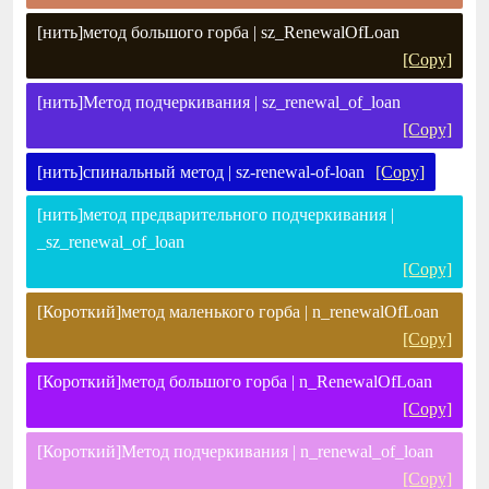
[нить]метод большого горба | sz_RenewalOfLoan
[Copy]
[нить]Метод подчеркивания | sz_renewal_of_loan
[Copy]
[нить]спинальный метод | sz-renewal-of-loan
[Copy]
[нить]метод предварительного подчеркивания |
_sz_renewal_of_loan
[Copy]
[Короткий]метод маленького горба | n_renewalOfLoan
[Copy]
[Короткий]метод большого горба | n_RenewalOfLoan
[Copy]
[Короткий]Метод подчеркивания | n_renewal_of_loan
[Copy]