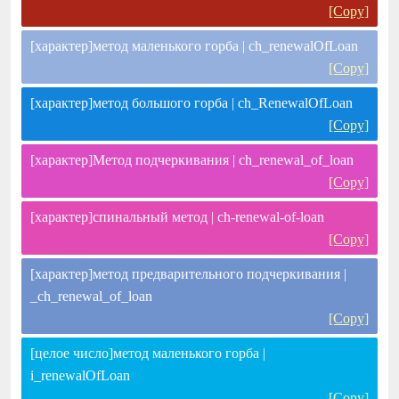
[Copy]
[характер]метод маленького горба | ch_renewalOfLoan
[Copy]
[характер]метод большого горба | ch_RenewalOfLoan
[Copy]
[характер]Метод подчеркивания | ch_renewal_of_loan
[Copy]
[характер]спинальный метод | ch-renewal-of-loan
[Copy]
[характер]метод предварительного подчеркивания |
_ch_renewal_of_loan
[Copy]
[целое число]метод маленького горба |
i_renewalOfLoan
[Copy]