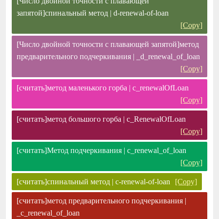
[Число двойной точности с плавающей
запятой]спинальный метод | d-renewal-of-loan
[Copy]
[Число двойной точности с плавающей запятой]метод
предварительного подчеркивания | _d_renewal_of_loan
[Copy]
[считать]метод маленького горба | c_renewalOfLoan
[Copy]
[считать]метод большого горба | c_RenewalOfLoan
[Copy]
[считать]Метод подчеркивания | c_renewal_of_loan
[Copy]
[считать]спинальный метод | c-renewal-of-loan
[Copy]
[считать]метод предварительного подчеркивания |
_c_renewal_of_loan