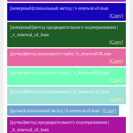
[неверный]спинальный метод | v-renewal-of-loan
[Copy]
[неверный]метод предварительного подчеркивания |
_v_renewal_of_loan
[Copy]
[ручка]метод маленького горба | h_renewalOfLoan
[Copy]
[ручка]метод большого горба | h_RenewalOfLoan
[Copy]
[ручка]Метод подчеркивания | h_renewal_of_loan
[Copy]
[ручка]спинальный метод | h-renewal-of-loan
[Copy]
[ручка]метод предварительного подчеркивания |
_h_renewal_of_loan