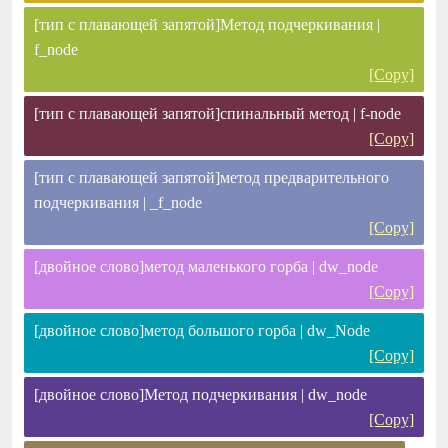
[тип с плавающей запятой]Метод подчеркивания |
f_node
[Copy]
[тип с плавающей запятой]спинальный метод | f-node
[Copy]
[тип с плавающей запятой]метод предварительного
подчеркивания | _f_node
[Copy]
[двойное слово]метод маленького горба | dw_node
[Copy]
[двойное слово]метод большого горба | dw_Node
[Copy]
[двойное слово]Метод подчеркивания | dw_node
[Copy]