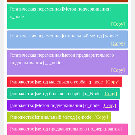
[статическая переменная]Метод подчеркивания |
s_node
[Copy]
[статическая переменная]спинальный метод | s-node
[Copy]
[статическая переменная]метод предварительного
подчеркивания | _s_node
[Copy]
[множество]метод маленького горба | q_node
[Copy]
[множество]метод большого горба | q_Node
[Copy]
[множество]Метод подчеркивания | q_node
[Copy]
[множество]спинальный метод | q-node
[Copy]
[множество]метод предварительного подчеркивания |