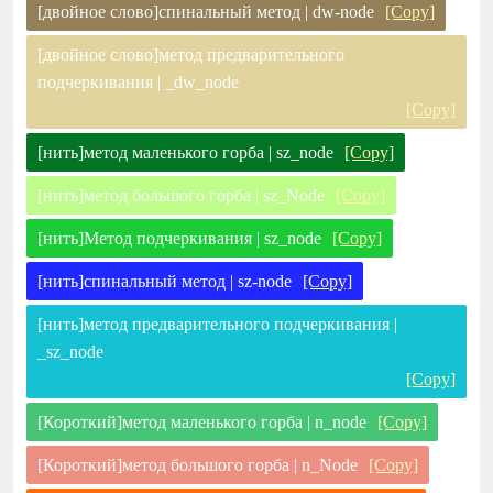
[двойное слово]спинальный метод | dw-node
[Copy]
[двойное слово]метод предварительного
подчеркивания | _dw_node
[Copy]
[нить]метод маленького горба | sz_node
[Copy]
[нить]метод большого горба | sz_Node
[Copy]
[нить]Метод подчеркивания | sz_node
[Copy]
[нить]спинальный метод | sz-node
[Copy]
[нить]метод предварительного подчеркивания |
_sz_node
[Copy]
[Короткий]метод маленького горба | n_node
[Copy]
[Короткий]метод большого горба | n_Node
[Copy]