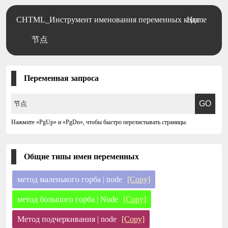
CHTML_Инструмент именования переменных кода
Home
节点
Переменная запроса
Нажмите «PgUp» и «PgDn», чтобы быстро перелистывать страницы.
Общие типы имен переменных
метод маленького горба | node
[Copy]
метод большого горба | Node
[Copy]
Метод подчеркивания | node
[Copy]