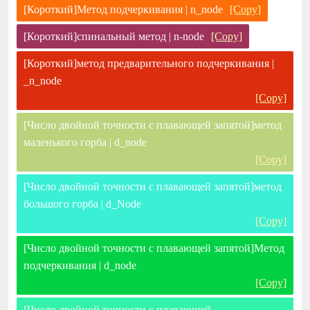
[Короткий]Метод подчеркивания | n_node
[Copy]
[Короткий]спинальный метод | n-node
[Copy]
[Короткий]метод предварительного подчеркивания |
_n_node
[Copy]
[Число двойной точности с плавающей запятой]метод
маленького горба | d_node
[Copy]
[Число двойной точности с плавающей запятой]метод
большого горба | d_Node
[Copy]
[Число двойной точности с плавающей запятой]Метод
подчеркивания | d_node
[Copy]
[Число двойной точности с плавающей