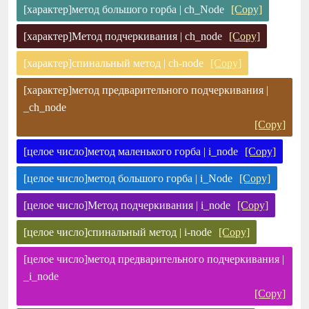
[характер]метод большого горба | ch_Node
[Copy]
[характер]Метод подчеркивания | ch_node
[Copy]
[характер]спинальный метод | ch-node
[Copy]
[характер]метод предварительного подчеркивания |
_ch_node
[Copy]
[целое число]метод маленького горба | i_node
[Copy]
[целое число]метод большого горба | i_Node
[Copy]
[целое число]Метод подчеркивания | i_node
[Copy]
[целое число]спинальный метод | i-node
[Copy]
[целое число]метод предварительного подчеркивания |
_i_node
[Copy]