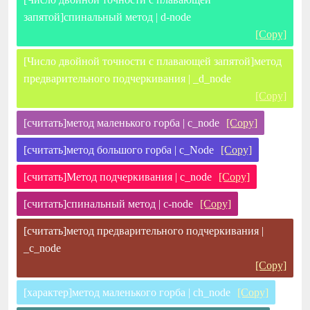
запятой]спинальный метод | d-node
[Copy]
[Число двойной точности с плавающей запятой]метод
предварительного подчеркивания | _d_node
[Copy]
[считать]метод маленького горба | c_node
[Copy]
[считать]метод большого горба | c_Node
[Copy]
[считать]Метод подчеркивания | c_node
[Copy]
[считать]спинальный метод | c-node
[Copy]
[считать]метод предварительного подчеркивания |
_c_node
[Copy]
[характер]метод маленького горба | ch_node
[Copy]