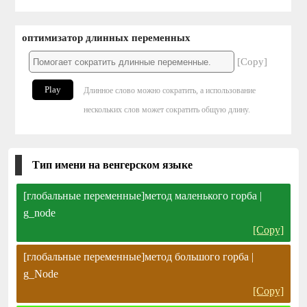
оптимизатор длинных переменных
[Copy]
Play
Длинное слово можно сократить, а использование
нескольких слов может сократить общую длину.
Тип имени на венгерском языке
[глобальные переменные]метод маленького горба |
g_node
[Copy]
[глобальные переменные]метод большого горба |
g_Node
[Copy]