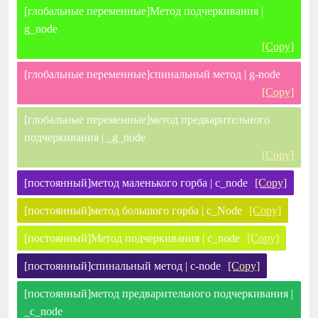
[глобальные переменные]Метод подчеркивания |
g_node
[Copy]
[глобальные переменные]спинальный метод | g-node
[Copy]
[глобальные переменные]метод предварительного
подчеркивания | _g_node
[Copy]
[постоянный]метод маленького горба | c_node
[Copy]
[постоянный]метод большого горба | c_Node
[Copy]
[постоянный]Метод подчеркивания | c_node
[Copy]
[постоянный]спинальный метод | c-node
[Copy]
[постоянный]метод предварительного подчеркивания |
_c_node