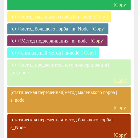
[Copy]
[c++]метод маленького горба | m_node
[Copy]
[c++]метод большого горба | m_Node
[Copy]
[c++]Метод подчеркивания | m_node
[Copy]
[c++]спинальный метод | m-node
[Copy]
[c++]метод предварительного подчеркивания |
_m_node
[Copy]
[статическая переменная]метод маленького горба |
s_node
[Copy]
[статическая переменная]метод большого горба |
s_Node
[Copy]