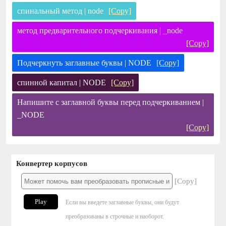
спинальный метод | node
[Copy]
метод предварительного подчеркивания | _node
[Copy]
Подчеркнуть заглавные буквы | NODE
[Copy]
спинной капитал | NODE
[Copy]
Напишите с заглавной буквы перед подчеркиванием |
_NODE
[Copy]
Конвертер корпусов
[Copy]
Play
Если вы введете заглавные буквы, они будут
преобразованы в строчные и наоборот.