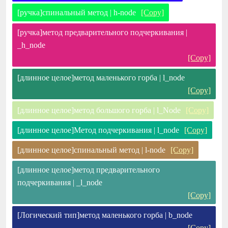
[ручка]спинальный метод | h-node
[Copy]
[ручка]метод предварительного подчеркивания |
_h_node
[Copy]
[длинное целое]метод маленького горба | l_node
[Copy]
[длинное целое]метод большого горба | l_Node
[Copy]
[длинное целое]Метод подчеркивания | l_node
[Copy]
[длинное целое]спинальный метод | l-node
[Copy]
[длинное целое]метод предварительного
подчеркивания | _l_node
[Copy]
[Логический тип]метод маленького горба | b_node
[Copy]